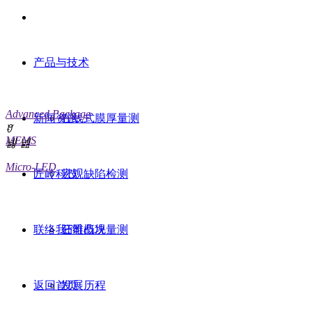
产品与技术
MORE THAN METR
Advanced Package
新闻资讯
在线式膜厚量测
ꀄ
MEMS
넳
넲
Micro-LED
匠岭科技
宏观缺陷检测
联络我们
三维凸块量测
公司概况
返回首页
发展历程