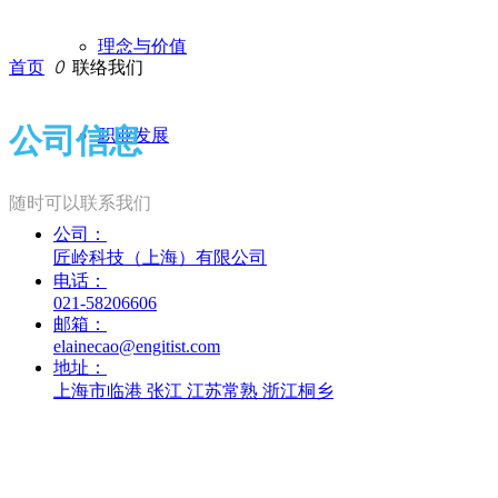
理念与价值
首页
ꄲ
联络我们
公司信息
职业发展
随时可以联系我们
公司：
匠岭科技（上海）有限公司
电话：
021-58206606
邮箱：
elainecao@engitist.com
地址：
上海市临港 张江 江苏常熟 浙江桐乡